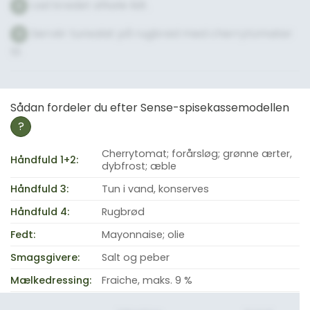
Lad brødet afkøle lidt.
8
Servér tunsalat på rugbrød med cherrytomater
9
til.
Sådan fordeler du efter Sense-spisekassemodellen
?
Cherrytomat; forårsløg; grønne ærter,
Håndfuld 1+2:
dybfrost; æble
Håndfuld 3:
Tun i vand, konserves
Håndfuld 4:
Rugbrød
Fedt:
Mayonnaise; olie
Smagsgivere:
Salt og peber
Mælkedressing:
Fraiche, maks. 9 %