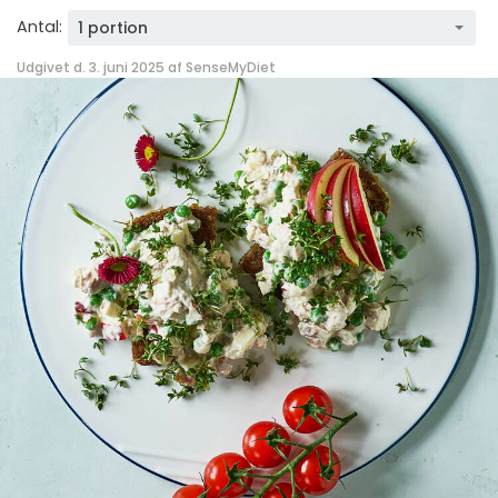
Antal:
1 portion
Udgivet d. 3. juni 2025 af
SenseMyDiet