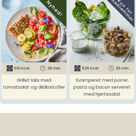
m
K
u
n
f
o
r
e
d
l
e
m
m
e
r
Nyhed!





610 kcal
35 min.
525 kcal
25 min.
Grillet laks med
Svamperet med porrer,
tomatsalat og dildkartofler
pasta og bacon serveret
med hjertesalat