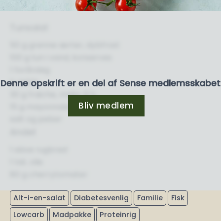
Tunsalat
50 g grønne ærter, dybfrost
100 g tun i vand, konserves
1 forårsløg
½ æble
Denne opskrift er en del af Sense medlemsskabet
30 g fraiche, maks. 9 %
Bliv medlem
15 g mayonnaise
salt og peber
Andet
1 skive rugbrød
1 tsk. olie
80 g cherrytomater
Alt-i-en-salat
Diabetesvenlig
Familie
Fisk
Lowcarb
Madpakke
Proteinrig