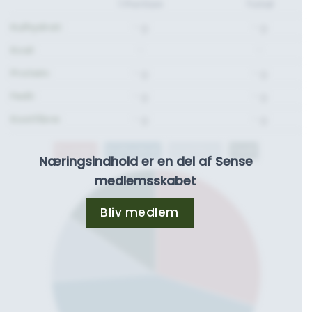
1 Portion
Total
Kulhydrat:
- g.
- g.
Kcal:
-
-
Protein:
- g.
- g.
Fedt:
- g.
- g.
Kostfibre:
- g.
- g.
Protein
Kulhydrat
Kostfibre
Fedt
Næringsindhold er en del af Sense
medlemsskabet
Bliv medlem