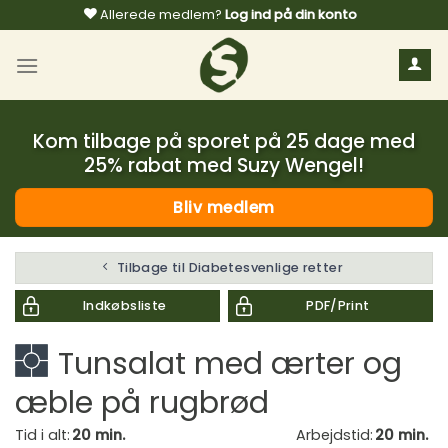
Fortsæt
Allerede medlem?
Log ind på din konto
til
indhold
Kom tilbage på sporet på 25 dage med
25% rabat med Suzy Wengel!
Bliv medlem
Tilbage til Diabetesvenlige retter
Indkøbsliste
PDF/Print
Tunsalat med ærter og
æble på rugbrød
Tid i alt:
20 min.
Arbejdstid:
20 min.