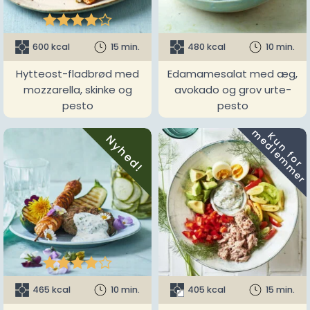





600 kcal
15 min.
480 kcal
10 min.
Hytteost-fladbrød med
Edamamesalat med æg,
mozzarella, skinke og
avokado og grov urte-
pesto
pesto
m
K
u
n
f
o
r
e
d
l
e
m
m
e
r
Nyhed!





465 kcal
10 min.
405 kcal
15 min.