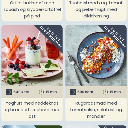
Grillet hakkebøf med
Tunbowl med æg, tomat
squash og krydderkartoffel
og peberfrugt med
på pind
dilddressing
m
m
K
u
n
f
o
r
e
d
l
e
m
m
e
r
K
u
n
f
o
r
e
d
l
e
m
m
e
r
640 kcal
15 min.
590 kcal
15 min.
Yoghurt med nøddeknas
Rugbrødsmad med
og bær dertil rugbrød med
tomatsalsa, salatost og
ost
mandler