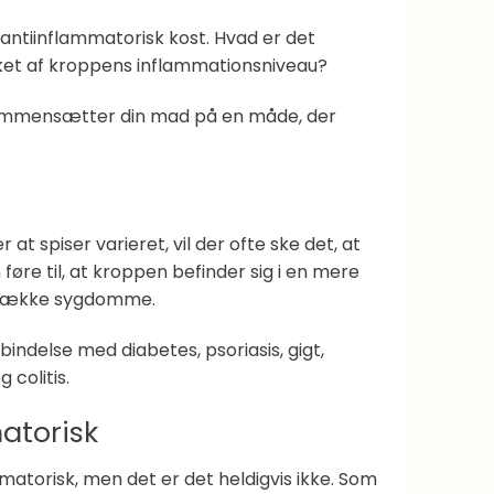
ntiinflammatorisk kost. Hvad er det
rket af kroppens inflammationsniveau?
u sammensætter din mad på en måde, der
t spiser varieret, vil der ofte ske det, at
føre til, at kroppen befinder sig i en mere
en række sygdomme.
rbindelse med diabetes, psoriasis, gigt,
colitis.
atorisk
matorisk, men det er det heldigvis ikke. Som