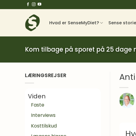
Fortsæt
til
indhold
Hvad er SenseMyDiet?
Sense stori
Kom tilbage på sporet på 25 dage
Ant
LÆRINGSREJSER
Viden
Faste
Interviews
Kosttilskud
Hv