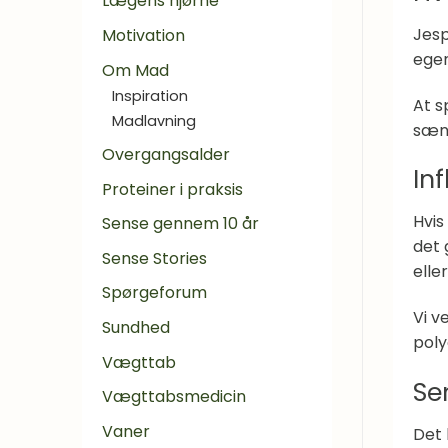
Lægens hjørne
Jesp
Motivation
egen
Om Mad
Inspiration
At s
Madlavning
sænk
Overgangsalder
In
Proteiner i praksis
Hvis
Sense gennem 10 år
det 
Sense Stories
elle
Spørgeforum
Vi v
Sundhed
poly
Vægttab
Se
Vægttabsmedicin
Vaner
Det 