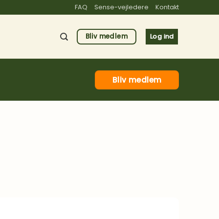
FAQ
Sense-vejledere
Kontakt
Bliv medlem
Log ind
Bliv medlem