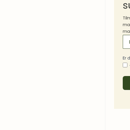
s
Til
mad
mad
MA
SI
Er 