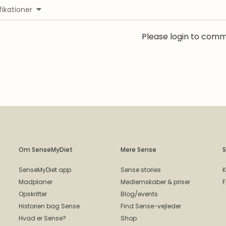
fikationer
Please login to com
Om SenseMyDiet
Mere Sense
S
SenseMyDiet app
Sense stories
K
Madplaner
Medlemskaber & priser
Opskrifter
Blog/events
Historien bag Sense
Find Sense-vejleder
Hvad er Sense?
Shop