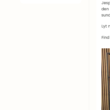
Jesp
den 
sund
Lyt 
Find