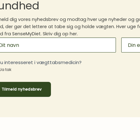
undhed
meld dig vores nyhedsbrev og modtag hver uge nyheder og go
, der gør det lettere at tabe sig og holde vægten. Hver uge f
 fra SenseMyDiet. Skriv dig op her.
ILCHIMP
GNUP
du interesseret i vægttabsmedicin?
Ja tak
Tilmeld nyhedsbrev