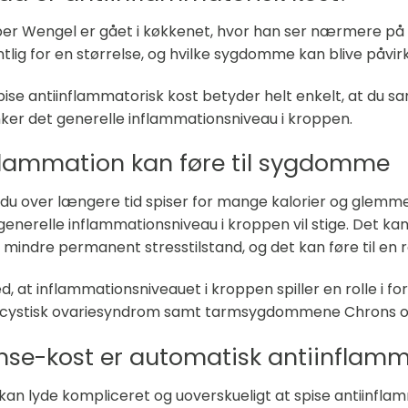
er Wengel er gået i køkkenet, hvor han ser nærmere på a
tlig for en størrelse, og hvilke sygdomme kan blive påvi
pise antiinflammatorisk kost betyder helt enkelt, at d
er det generelle inflammationsniveau i kroppen.
flammation kan føre til sygdomme
 du over længere tid spiser for mange kalorier og glemmer a
generelle inflammationsniveau i kroppen vil stige. Det kan 
r mindre permanent stresstilstand, og det kan føre til 
ed, at inflammationsniveauet i kroppen spiller en rolle i fo
cystisk ovariesyndrom samt tarmsygdommene Chrons og 
nse-kost er automatisk antiinflamm
kan lyde kompliceret og uoverskueligt at spise antiinflam