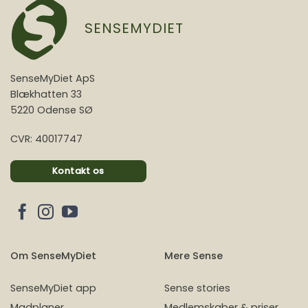
SENSEMYDIET
SenseMyDiet ApS
Blækhatten 33
5220 Odense SØ
CVR: 40017747
Kontakt os
Om SenseMyDiet
Mere Sense
SenseMyDiet app
Sense stories
Madplaner
Medlemskaber & priser