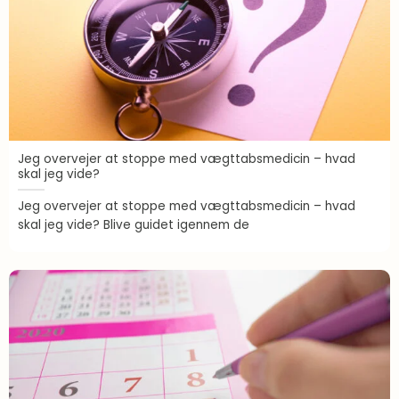
Madlavning
Overgangsalder
Proteiner i praksis
Sense gennem 10 år
Sense Stories
Jeg overvejer at stoppe med vægttabsmedicin – hvad
Spørgeforum
skal jeg vide?
Sundhed
Jeg overvejer at stoppe med vægttabsmedicin – hvad
skal jeg vide? Blive guidet igennem de
Vægttab
Vægttabsmedicin
Vaner