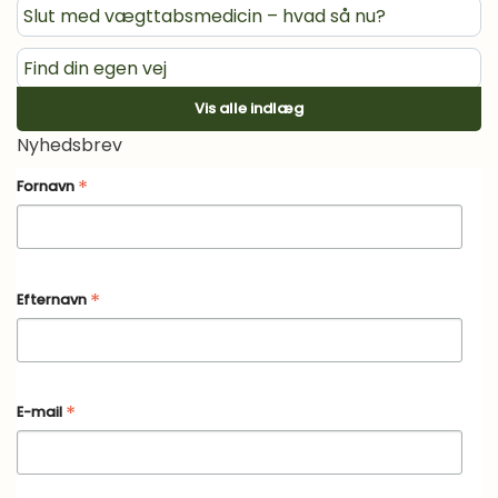
Slut med vægttabsmedicin – hvad så nu?
Find din egen vej
Vis alle indlæg
Vægtvedligeholdelse med medicin
Nyhedsbrev
Øvelse: Lær din sult at kende
*
Fornavn
Højtider, buffeter, restaurantbesøg, ferier m.m.,
efter du er stoppet på vægttabsmedicin
*
Efternavn
*
E-mail