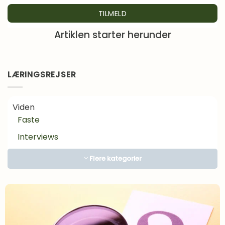
Artiklen starter herunder
LÆRINGSREJSER
Viden
Faste
Interviews
Kosttilskud
Flere kategorier
Lægens hjørne
Motivation
Om Mad
Inspiration