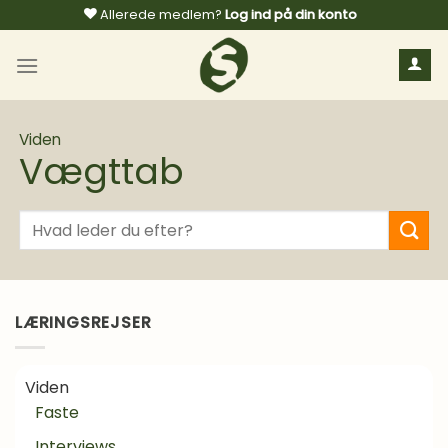
Fortsæt
Allerede medlem?
Log ind på din konto
til
indhold
Viden
Vægttab
Søg
efter:
LÆRINGSREJSER
Viden
Faste
Interviews