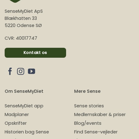
SenseMyDiet ApS
Blækhatten 33
5220 Odense SØ
CVR: 40017747
Kontakt os
Om SenseMyDiet
Mere Sense
SenseMyDiet app
Sense stories
Madplaner
Medlemskaber & priser
Opskrifter
Blog/events
Historien bag Sense
Find Sense-vejleder