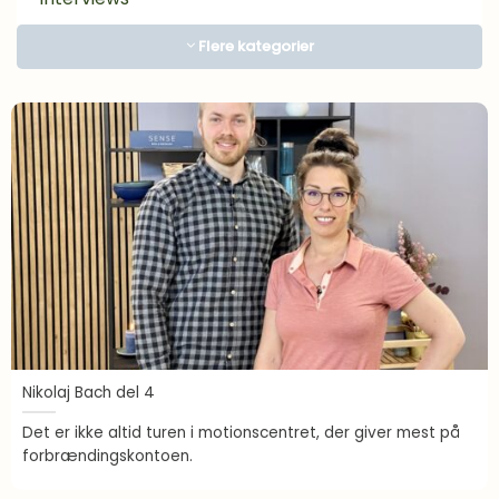
Kosttilskud
Flere kategorier
Lægens hjørne
Motivation
Om Mad
Inspiration
Madlavning
Overgangsalder
Proteiner i praksis
Sense gennem 10 år
Sense Stories
Nikolaj Bach del 4
Spørgeforum
Det er ikke altid turen i motionscentret, der giver mest på
Sundhed
forbrændingskontoen.
Vægttab