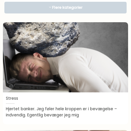
Kosttilskud
Flere kategorier
Lægens hjørne
Motivation
Om Mad
Inspiration
Madlavning
Overgangsalder
Proteiner i praksis
Sense gennem 10 år
Sense Stories
Stress
Spørgeforum
Hjertet banker. Jeg føler hele kroppen er i bevægelse –
Sundhed
indvendig. Egentlig bevæger jeg mig
Vægttab