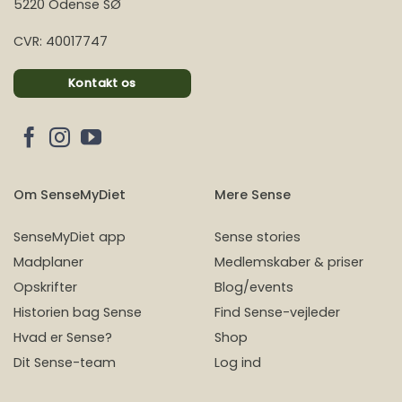
5220 Odense SØ
CVR: 40017747
Kontakt os
Om SenseMyDiet
Mere Sense
SenseMyDiet app
Sense stories
Madplaner
Medlemskaber & priser
Opskrifter
Blog/events
Historien bag Sense
Find Sense-vejleder
Hvad er Sense?
Shop
Dit Sense-team
Log ind