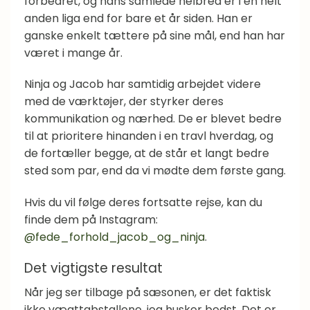
forbedret, og hans samlede helbred er i en helt
anden liga end for bare et år siden. Han er
ganske enkelt tættere på sine mål, end han har
været i mange år.
Ninja og Jacob har samtidig arbejdet videre
med de værktøjer, der styrker deres
kommunikation og nærhed. De er blevet bedre
til at prioritere hinanden i en travl hverdag, og
de fortæller begge, at de står et langt bedre
sted som par, end da vi mødte dem første gang.
Hvis du vil følge deres fortsatte rejse, kan du
finde dem på Instagram:
@fede_forhold_jacob_og_ninja
.
Det vigtigste resultat
Når jeg ser tilbage på sæsonen, er det faktisk
ikke vægttabstallene, jeg husker bedst. Det er