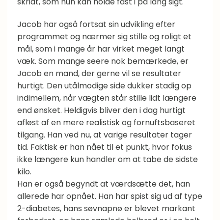
skridt, som hun kan holde fast i på lang sigt.
Jacob har også fortsat sin udvikling efter
programmet og nærmer sig stille og roligt et
mål, som i mange år har virket meget langt
væk. Som mange seere nok bemærkede, er
Jacob en mand, der gerne vil se resultater
hurtigt. Den utålmodige side dukker stadig op
indimellem, når vægten står stille lidt længere
end ønsket. Heldigvis bliver den i dag hurtigt
afløst af en mere realistisk og fornuftsbaseret
tilgang. Han ved nu, at varige resultater tager
tid. Faktisk er han nået til et punkt, hvor fokus
ikke længere kun handler om at tabe de sidste
kilo.
Han er også begyndt at værdsætte det, han
allerede har opnået. Han har spist sig ud af type
2-diabetes, hans søvnapnø er blevet markant