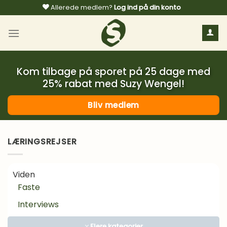
Fortsæt
Allerede medlem?
Log ind på din konto
til
indhold
Kom tilbage på sporet på 25 dage med
25% rabat med Suzy Wengel!
Bliv medlem
LÆRINGSREJSER
Viden
Faste
Interviews
Kosttilskud
Flere kategorier