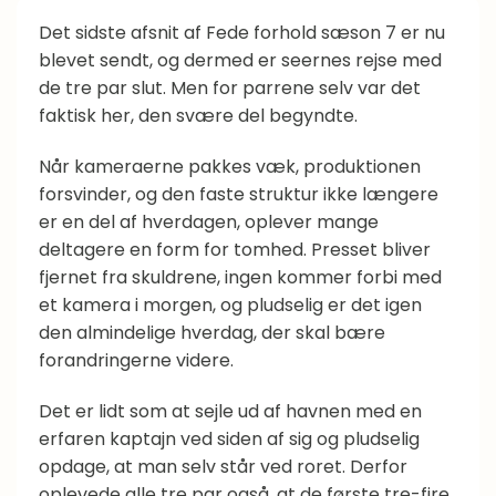
Vaner
Det sidste afsnit af Fede forhold sæson 7 er nu
blevet sendt, og dermed er seernes rejse med
de tre par slut. Men for parrene selv var det
faktisk her, den svære del begyndte.
Når kameraerne pakkes væk, produktionen
forsvinder, og den faste struktur ikke længere
er en del af hverdagen, oplever mange
deltagere en form for tomhed. Presset bliver
fjernet fra skuldrene, ingen kommer forbi med
et kamera i morgen, og pludselig er det igen
den almindelige hverdag, der skal bære
forandringerne videre.
Det er lidt som at sejle ud af havnen med en
erfaren kaptajn ved siden af sig og pludselig
opdage, at man selv står ved roret. Derfor
oplevede alle tre par også, at de første tre-fire