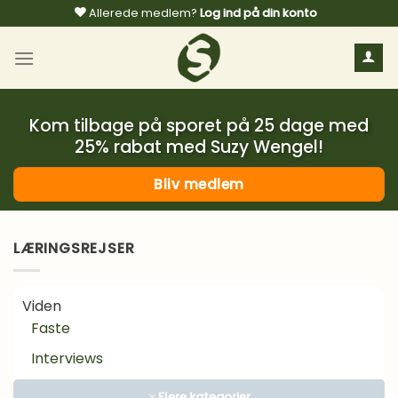
Fortsæt
Allerede medlem?
Log ind på din konto
til
indhold
Kom tilbage på sporet på 25 dage med
25% rabat med Suzy Wengel!
Bliv medlem
LÆRINGSREJSER
Viden
Faste
Interviews
Kosttilskud
Flere kategorier