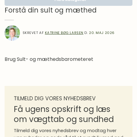
Lægens hjørne
Forstå din sult og mæthed
Motivation
Om Mad
SKREVET AF
KATRINE BØG LARSEN
D.
20. MAJ 2026
Inspiration
Madlavning
Overgangsalder
Brug Sult- og mæthedsbarometeret
Proteiner i praksis
Sense gennem 10 år
Sense Stories
Spørgeforum
TILMELD DIG VORES NYHEDSBREV
Få ugens opskrift og læs
Sundhed
om vægttab og sundhed
Vægttab
Vægttabsmedicin
Tilmeld dig vores nyhedsbrev og modtag hver