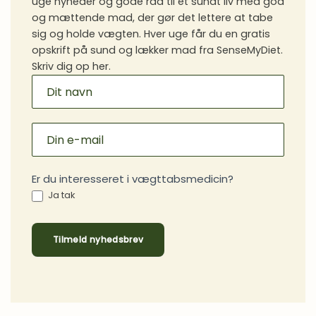
uge nyheder og gode råd til et sundt liv med god
Vaner
og mættende mad, der gør det lettere at tabe
sig og holde vægten. Hver uge får du en gratis
opskrift på sund og lækker mad fra SenseMyDiet.
Skriv dig op her.
MAILCHIMP
SIGNUP
Er du interesseret i vægttabsmedicin?
Ja tak
Tilmeld nyhedsbrev