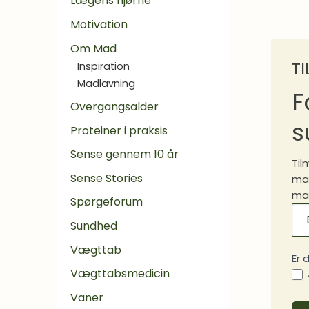
Lægens hjørne
Motivation
Om Mad
T
Inspiration
Madlavning
F
Overgangsalder
s
Proteiner i praksis
Sense gennem 10 år
Til
Sense Stories
mad
mad
Spørgeforum
MA
Sundhed
SI
Vægttab
Er 
Vægttabsmedicin
Vaner