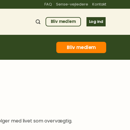
FAQ
Sense-vejledere
Kontakt
Bliv medlem
Log ind
Bliv medlem
følger med livet som overvægtig.