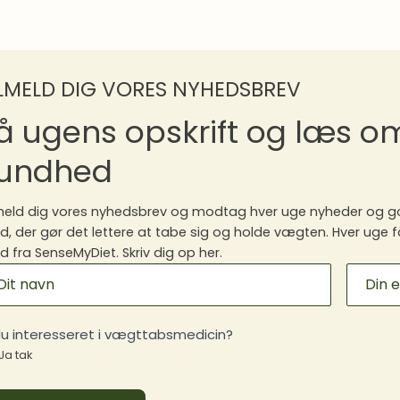
ILMELD DIG VORES NYHEDSBREV
å ugens opskrift og læs 
undhed
meld dig vores nyhedsbrev og modtag hver uge nyheder og go
, der gør det lettere at tabe sig og holde vægten. Hver uge f
 fra SenseMyDiet. Skriv dig op her.
ILCHIMP
GNUP
du interesseret i vægttabsmedicin?
Ja tak