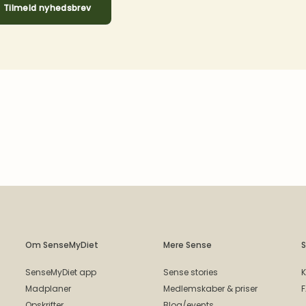
Tilmeld nyhedsbrev
Om SenseMyDiet
Mere Sense
S
SenseMyDiet app
Sense stories
K
Madplaner
Medlemskaber & priser
Opskrifter
Blog/events