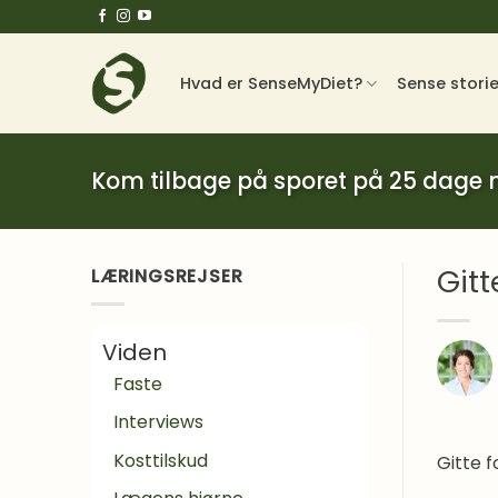
Fortsæt
til
indhold
Hvad er SenseMyDiet?
Sense stori
Kom tilbage på sporet på 25 dage
Git
LÆRINGSREJSER
Viden
Faste
Interviews
Kosttilskud
Gitte 