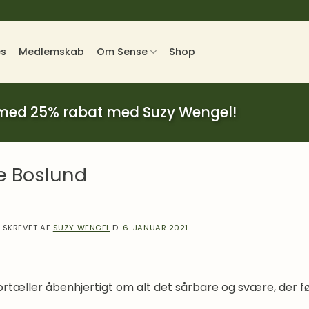
es
Medlemskab
Om Sense
Shop
 med 25% rabat med Suzy Wengel!
te Boslund
SKREVET AF
SUZY WENGEL
D.
6. JANUAR 2021
fortæller åbenhjertigt om alt det sårbare og svære, der 