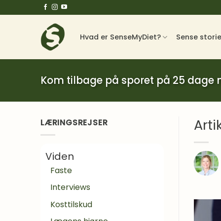
Fortsæt
til
indhold
Hvad er SenseMyDiet?
Sense stori
Kom tilbage på sporet på 25 dage
Art
LÆRINGSREJSER
Viden
Faste
Interviews
Kosttilskud