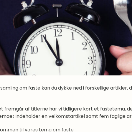
 samling om faste kan du dykke ned i forskellige artikler,
 fremgår af titlerne har vi tidligere kørt et fastetema, d
emaet indeholder en velkomstartikel samt fem faglige art
kommen til vores tema om faste