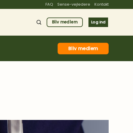
FAQ
Sense-vejledere
Kontakt
Bliv medlem
Log ind
Bliv medlem