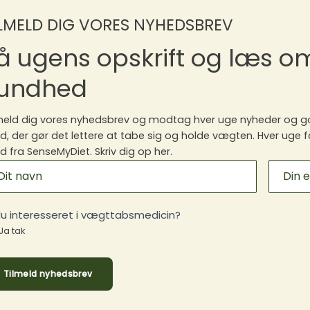
ILMELD DIG VORES NYHEDSBREV
å ugens opskrift og læs 
undhed
meld dig vores nyhedsbrev og modtag hver uge nyheder og go
, der gør det lettere at tabe sig og holde vægten. Hver uge f
 fra SenseMyDiet. Skriv dig op her.
ILCHIMP
GNUP
du interesseret i vægttabsmedicin?
Ja tak
Tilmeld nyhedsbrev