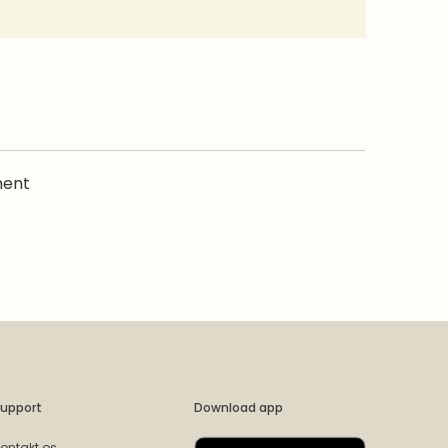
ment
upport
Download app
ontakt os