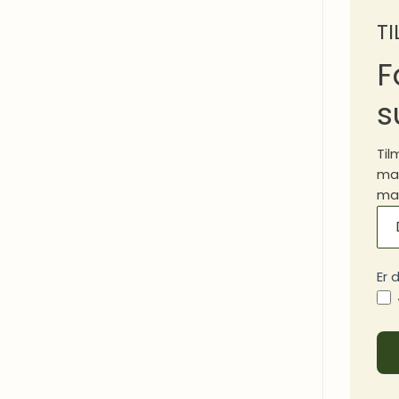
T
F
s
Til
mad
mad
MA
SI
Er 