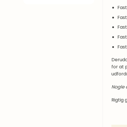
Fast
Fast
Fas
Fast
Fast
Derudo
for at
udford
Nogle 
Rigtig 