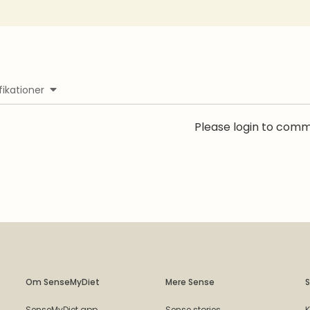
fikationer
Please login to com
Om SenseMyDiet
Mere Sense
S
SenseMyDiet app
Sense stories
K