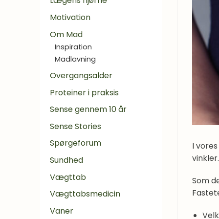
Lægens hjørne
Motivation
Om Mad
Inspiration
Madlavning
Overgangsalder
Proteiner i praksis
Sense gennem 10 år
Sense Stories
Spørgeforum
I vores
vinkler.
Sundhed
Vægttab
Som det
Fastet
Vægttabsmedicin
Vaner
Vel