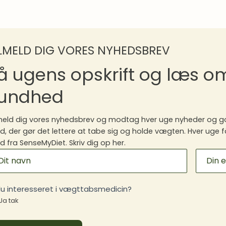
ILMELD DIG VORES NYHEDSBREV
å ugens opskrift og læs 
undhed
meld dig vores nyhedsbrev og modtag hver uge nyheder og go
, der gør det lettere at tabe sig og holde vægten. Hver uge f
 fra SenseMyDiet. Skriv dig op her.
ILCHIMP
GNUP
du interesseret i vægttabsmedicin?
Ja tak