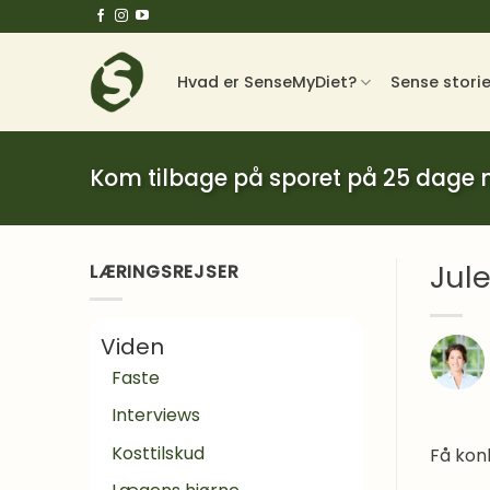
Fortsæt
til
indhold
Hvad er SenseMyDiet?
Sense stori
Kom tilbage på sporet på 25 dage
Jule
LÆRINGSREJSER
Viden
Faste
Interviews
Kosttilskud
Få kon