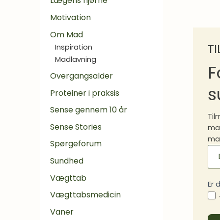
Lægens hjørne
Motivation
Om Mad
T
Inspiration
Madlavning
F
Overgangsalder
s
Proteiner i praksis
Sense gennem 10 år
Til
Sense Stories
mad
mad
Spørgeforum
MA
Sundhed
SI
Vægttab
Er 
Vægttabsmedicin
Vaner