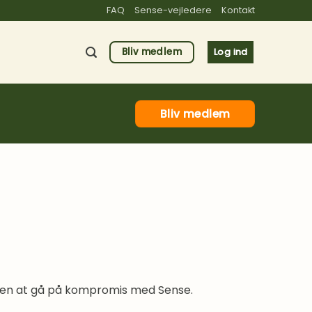
FAQ
Sense-vejledere
Kontakt
Bliv medlem
Log ind
Bliv medlem
uden at gå på kompromis med Sense.