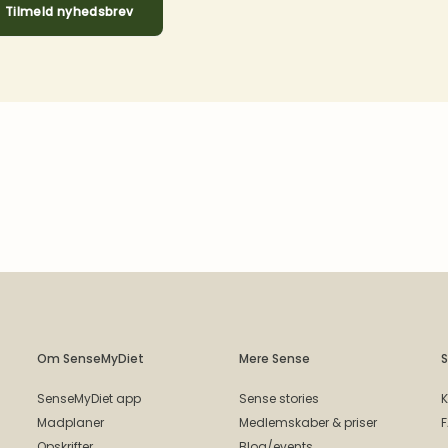
Tilmeld nyhedsbrev
Om SenseMyDiet
Mere Sense
S
SenseMyDiet app
Sense stories
K
Madplaner
Medlemskaber & priser
Opskrifter
Blog/events