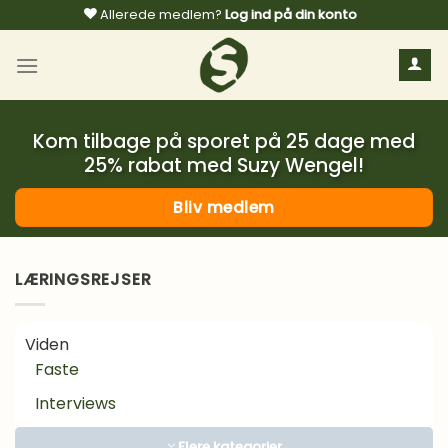
Fortsæt
Allerede medlem?
Log ind på din konto
til
indhold
Kom tilbage på sporet på 25 dage med
25% rabat med Suzy Wengel!
Bliv medlem
LÆRINGSREJSER
Viden
Faste
Interviews
Kosttilskud
Flere kategorier