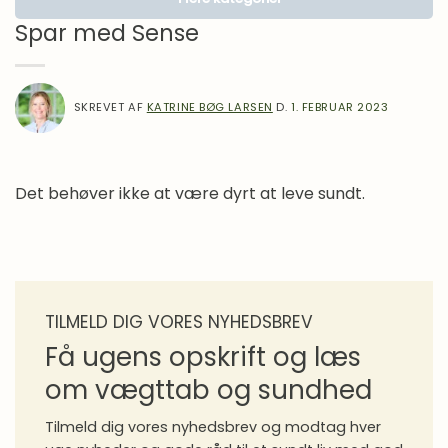
Lægens hjørne
Spar med Sense
Motivation
Om Mad
SKREVET AF
KATRINE BØG LARSEN
D.
1. FEBRUAR 2023
Inspiration
Madlavning
Overgangsalder
Det behøver ikke at være dyrt at leve sundt.
Proteiner i praksis
Sense gennem 10 år
Sense Stories
Spørgeforum
TILMELD DIG VORES NYHEDSBREV
Få ugens opskrift og læs
Sundhed
om vægttab og sundhed
Vægttab
Vægttabsmedicin
Tilmeld dig vores nyhedsbrev og modtag hver