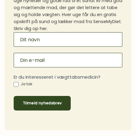
uge nyheder og gode råd til et sundt liv med god
Vaner
og mættende mad, der gør det lettere at tabe
sig og holde vægten. Hver uge får du en gratis
opskrift på sund og lækker mad fra SenseMyDiet.
Skriv dig op her.
MAILCHIMP
SIGNUP
Er du interesseret i vægttabsmedicin?
Ja tak
Tilmeld nyhedsbrev