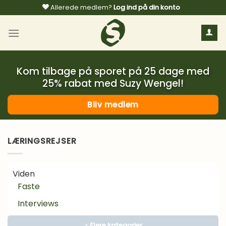
Fortsæt
Allerede medlem?
Log ind på din konto
til
indhold
Kom tilbage på sporet på 25 dage med
25% rabat med Suzy Wengel!
Bliv medlem
LÆRINGSREJSER
Viden
Faste
Interviews
Kosttilskud
Flere kategorier