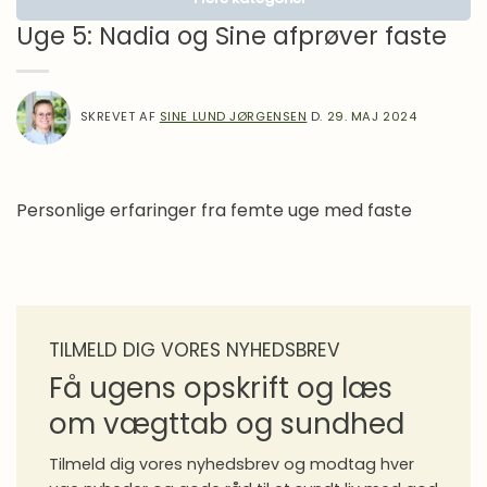
Lægens hjørne
Uge 5: Nadia og Sine afprøver faste
Motivation
Om Mad
SKREVET AF
SINE LUND JØRGENSEN
D.
29. MAJ 2024
Inspiration
Madlavning
Overgangsalder
Personlige erfaringer fra femte uge med faste
Proteiner i praksis
Sense gennem 10 år
Sense Stories
Spørgeforum
TILMELD DIG VORES NYHEDSBREV
Få ugens opskrift og læs
Sundhed
om vægttab og sundhed
Vægttab
Vægttabsmedicin
Tilmeld dig vores nyhedsbrev og modtag hver