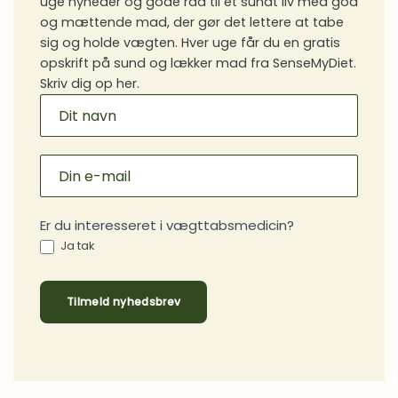
uge nyheder og gode råd til et sundt liv med god
Vaner
og mættende mad, der gør det lettere at tabe
sig og holde vægten. Hver uge får du en gratis
opskrift på sund og lækker mad fra SenseMyDiet.
Skriv dig op her.
MAILCHIMP
SIGNUP
Er du interesseret i vægttabsmedicin?
Ja tak
Tilmeld nyhedsbrev