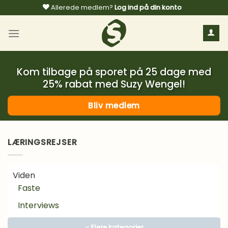
Fortsæt
Allerede medlem?
Log ind på din konto
til
indhold
Kom tilbage på sporet på 25 dage med
25% rabat med Suzy Wengel!
Bliv medlem
LÆRINGSREJSER
Viden
Faste
Interviews
Kosttilskud
Flere kategorier