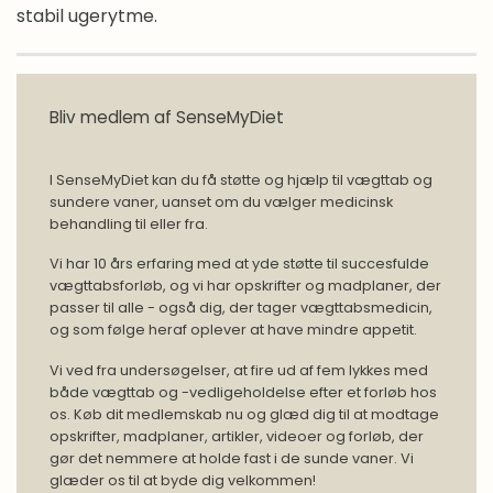
stabil ugerytme.
Bliv medlem af SenseMyDiet
I SenseMyDiet kan du få støtte og hjælp til vægttab og
sundere vaner, uanset om du vælger medicinsk
behandling til eller fra.
Vi har 10 års erfaring med at yde støtte til succesfulde
vægttabsforløb, og vi har opskrifter og madplaner, der
passer til alle - også dig, der tager vægttabsmedicin,
og som følge heraf oplever at have mindre appetit.
Vi ved fra undersøgelser, at fire ud af fem lykkes med
både vægttab og -vedligeholdelse efter et forløb hos
os. Køb dit medlemskab nu og glæd dig til at modtage
opskrifter, madplaner, artikler, videoer og forløb, der
gør det nemmere at holde fast i de sunde vaner. Vi
glæder os til at byde dig velkommen!