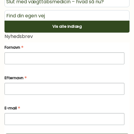
Slut med vægttabsmedicin – hvad så nu?
Find din egen vej
Vis alle indlæg
Vægtvedligeholdelse med medicin
Nyhedsbrev
Øvelse: Lær din sult at kende
*
Fornavn
Højtider, buffeter, restaurantbesøg, ferier m.m.,
efter du er stoppet på vægttabsmedicin
*
Efternavn
*
E-mail