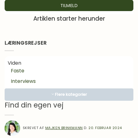
Artiklen starter herunder
LÆRINGSREJSER
Viden
Faste
Interviews
Kosttilskud
Flere kategorier
Lægens hjørne
Find din egen vej
Motivation
Om Mad
SKREVET AF
MAJKEN BRINKMANN
D.
20. FEBRUAR 2024
Inspiration