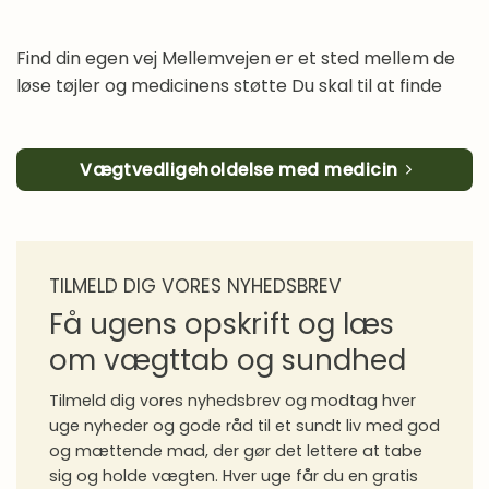
Madlavning
Overgangsalder
Find din egen vej Mellemvejen er et sted mellem de
Proteiner i praksis
løse tøjler og medicinens støtte Du skal til at finde
Sense gennem 10 år
Sense Stories
Vægtvedligeholdelse med medicin
Spørgeforum
Sundhed
Vægttab
TILMELD DIG VORES NYHEDSBREV
Vægttabsmedicin
Få ugens opskrift og læs
Vaner
om vægttab og sundhed
Tilmeld dig vores nyhedsbrev og modtag hver
uge nyheder og gode råd til et sundt liv med god
og mættende mad, der gør det lettere at tabe
sig og holde vægten. Hver uge får du en gratis