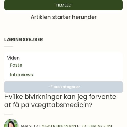
Derfor kan vægttabsmedicin ikke stå alene
Artiklen starter herunder
LÆRINGSREJSER
Viden
Faste
Interviews
Kosttilskud
Flere kategorier
Lægens hjørne
Hvilke bivirkninger kan jeg forvente
at få på vægttabsmedicin?
Motivation
Om Mad
Inspiration
SKREVET AF
MAJKEN BRINKMANN
D.
20. FEBRUAR 2024