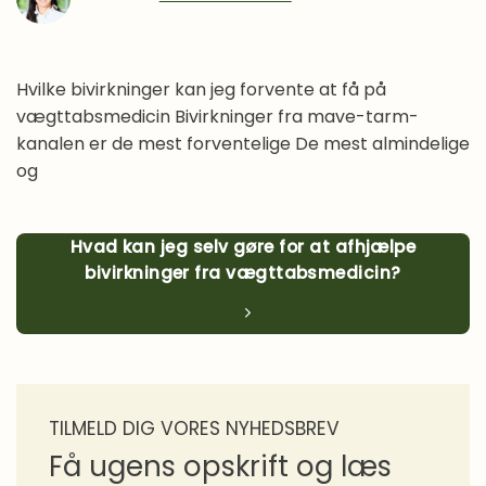
Madlavning
Overgangsalder
Proteiner i praksis
Hvilke bivirkninger kan jeg forvente at få på
vægttabsmedicin Bivirkninger fra mave-tarm-
Sense gennem 10 år
kanalen er de mest forventelige De mest almindelige
Sense Stories
og
Spørgeforum
Sundhed
Hvad kan jeg selv gøre for at afhjælpe
Vægttab
bivirkninger fra vægttabsmedicin?
Vægttabsmedicin
Vaner
TILMELD DIG VORES NYHEDSBREV
Få ugens opskrift og læs