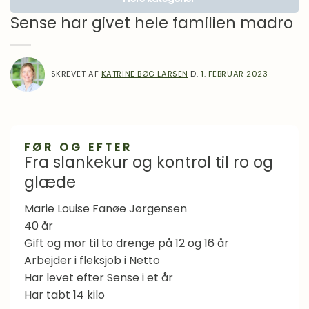
Lægens hjørne
Sense har givet hele familien madro
Motivation
Om Mad
SKREVET AF
KATRINE BØG LARSEN
D.
1. FEBRUAR 2023
Inspiration
Madlavning
Overgangsalder
Proteiner i praksis
FØR OG EFTER
Fra slankekur og kontrol til ro og
Sense gennem 10 år
glæde
Sense Stories
Marie Louise Fanøe Jørgensen
Spørgeforum
40 år
Sundhed
Gift og mor til to drenge på 12 og 16 år
Arbejder i fleksjob i Netto
Vægttab
Har levet efter Sense i et år
Vægttabsmedicin
Har tabt 14 kilo