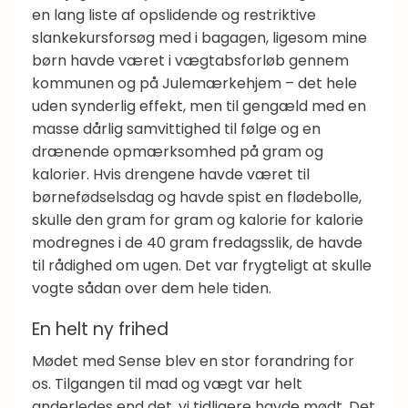
en lang liste af opslidende og restriktive
slankekursforsøg med i bagagen, ligesom mine
børn havde været i vægtabsforløb gennem
kommunen og på Julemærkehjem – det hele
uden synderlig effekt, men til gengæld med en
masse dårlig samvittighed til følge og en
drænende opmærksomhed på gram og
kalorier. Hvis drengene havde været til
børnefødselsdag og havde spist en flødebolle,
skulle den gram for gram og kalorie for kalorie
modregnes i de 40 gram fredagsslik, de havde
til rådighed om ugen. Det var frygteligt at skulle
vogte sådan over dem hele tiden.
En helt ny frihed
Mødet med Sense blev en stor forandring for
os. Tilgangen til mad og vægt var helt
anderledes end det, vi tidligere havde mødt. Det