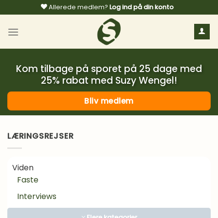
Fortsæt
Allerede medlem?
Log ind på din konto
til
indhold
Kom tilbage på sporet på 25 dage med
25% rabat med Suzy Wengel!
Bliv medlem
LÆRINGSREJSER
Viden
Faste
Interviews
Kosttilskud
Flere kategorier