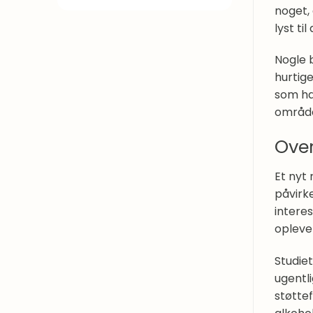
noget,
lyst til
Nogle 
hurtig
som ha
område
Over
Et nyt
påvirk
intere
oplever
Studie
ugentl
støtte