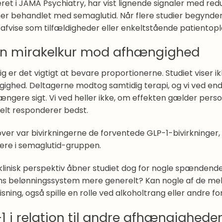
eret i JAMA Psychiatry, har vist lignende signaler med re
er behandlet med semaglutid. Når flere studier begynder
 afvise som tilfældigheder eller enkeltstående patientopl
en mirakelkur mod afhængighed
g er det vigtigt at bevare proportionerne. Studiet viser 
ighed. Deltagerne modtog samtidig terapi, og vi ved end
længere sigt. Vi ved heller ikke, om effekten gælder pers
elt responderer bedst.
ver var bivirkningerne de forventede GLP-1-bivirkninger
ere i semaglutid-gruppen.
 klinisk perspektiv åbner studiet dog for nogle spænden
ns belønningssystem mere generelt? Kan nogle af de mek
sning, også spille en rolle ved alkoholtrang eller andre f
1 i relation til andre afhængighede