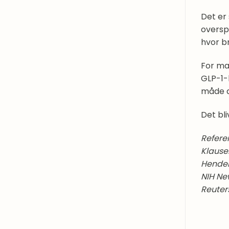
Det er
oversp
hvor b
For ma
GLP-1-
måde a
Det bl
Refere
Klausen
Hender
NIH Ne
Reuter