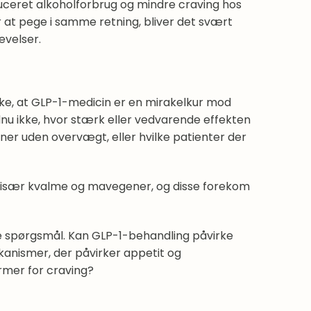
duceret alkoholforbrug og mindre craving hos
 at pege i samme retning, bliver det svært
evelser.
ikke, at GLP-1-medicin er en mirakelkur mod
nu ikke, hvor stærk eller vedvarende effekten
oner uden overvægt, eller hvilke patienter der
, især kvalme og mavegener, og disse forekom
de spørgsmål. Kan GLP-1-behandling påvirke
anismer, der påvirker appetit og
ormer for craving?
r