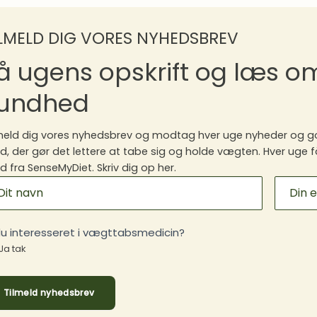
ILMELD DIG VORES NYHEDSBREV
å ugens opskrift og læs 
undhed
meld dig vores nyhedsbrev og modtag hver uge nyheder og go
, der gør det lettere at tabe sig og holde vægten. Hver uge f
 fra SenseMyDiet. Skriv dig op her.
ILCHIMP
GNUP
du interesseret i vægttabsmedicin?
Ja tak
Tilmeld nyhedsbrev