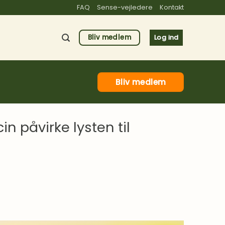
FAQ
Sense-vejledere
Kontakt
Bliv medlem
Log ind
Bliv medlem
n påvirke lysten til