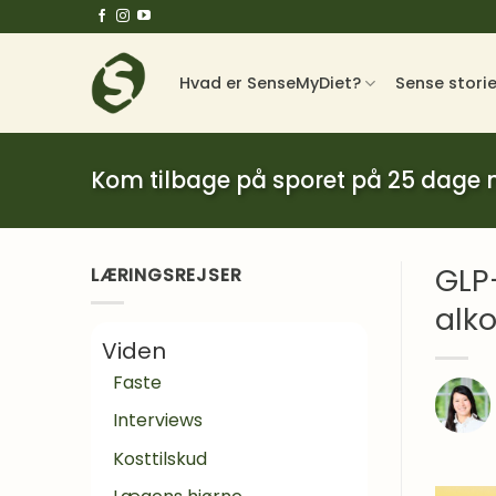
Fortsæt
til
indhold
Hvad er SenseMyDiet?
Sense stori
Kom tilbage på sporet på 25 dage
GLP-
LÆRINGSREJSER
alk
Viden
Faste
Interviews
Kosttilskud