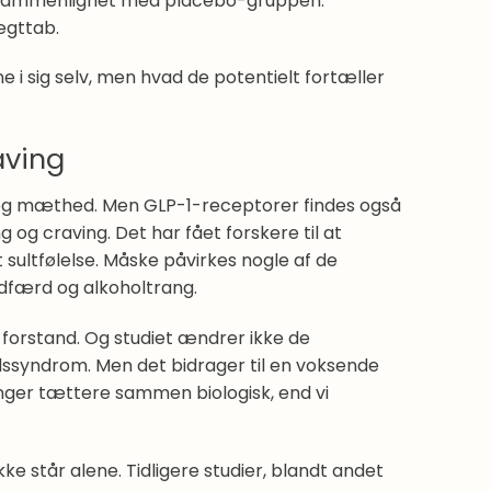
ng sammenlignet med placebo-gruppen.
ægttab.
 i sig selv, men hvad de potentielt fortæller
aving
 og mæthed. Men GLP-1-receptorer findes også
 og craving. Det har fået forskere til at
ultfølelse. Måske påvirkes nogle af de
dfærd og alkoholtrang.
k forstand. Og studiet ændrer ikke de
ssyndrom. Men det bidrager til en voksende
ænger tættere sammen biologisk, end vi
kke står alene. Tidligere studier, blandt andet