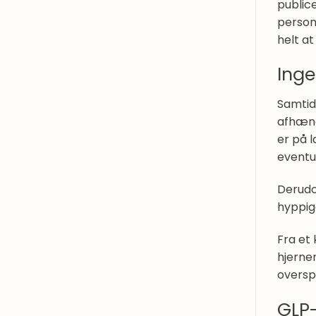
public
person
helt at
Ing
Samtidi
afhæng
er på 
eventu
Derudo
hyppig
Fra et
hjerne
overspi
GLP-