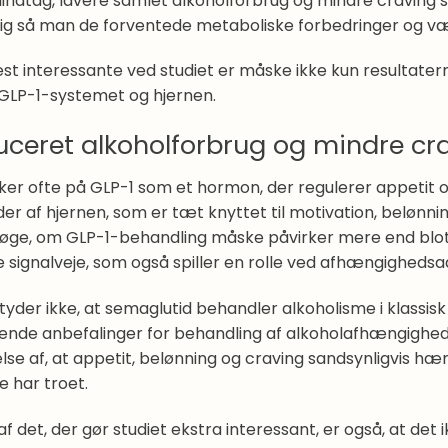
lindtag, lavere samlet alkoholforbrug og mindre cravi
ig så man de forventede metaboliske forbedringer og v
t interessante ved studiet er måske ikke kun resultaterne
GLP-1-systemet og hjernen.
ceret alkoholforbrug og mindre cr
ker ofte på GLP-1 som et hormon, der regulerer appetit
er af hjernen, som er tæt knyttet til motivation, belønning
øge, om GLP-1-behandling måske påvirker mere end blot s
signalveje, som også spiller en rolle ved afhængighedsa
tyder ikke, at semaglutid behandler alkoholisme i klassis
nde anbefalinger for behandling af alkoholafhængighed
else af, at appetit, belønning og craving sandsynligvis h
re har troet.
f det, der gør studiet ekstra interessant, er også, at det i