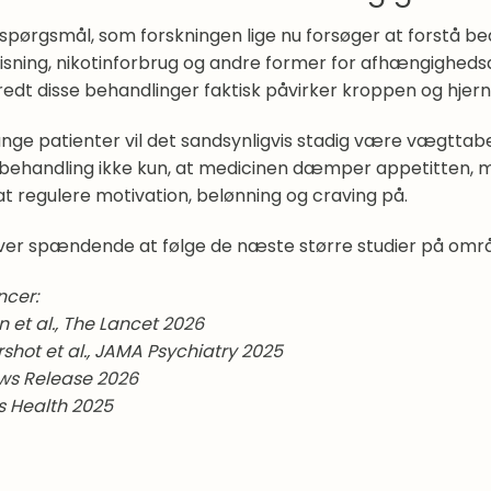
 spørgsmål, som forskningen lige nu forsøger at forstå be
isning, nikotinforbrug og andre former for afhængighedsa
redt disse behandlinger faktisk påvirker kroppen og hjern
nge patienter vil det sandsynligvis stadig være vægttab
behandling ikke kun, at medicinen dæmper appetitten, men
t regulere motivation, belønning og craving på.
iver spændende at følge de næste større studier på omr
ncer:
 et al., The Lancet 2026
shot et al., JAMA Psychiatry 2025
ws Release 2026
s Health 2025