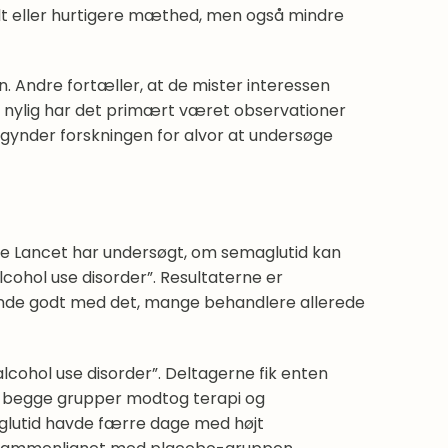
ult eller hurtigere mæthed, men også mindre
. Andre fortæller, at de mister interessen
or nylig har det primært været observationer
egynder forskningen for alvor at undersøge
The Lancet har undersøgt, om semaglutid kan
ohol use disorder”. Resultaterne er
ende godt med det, mange behandlere allerede
lcohol use disorder”. Deltagerne fik enten
at begge grupper modtog terapi og
glutid havde færre dage med højt