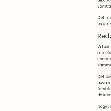
alkoho
Samtid
Det mes
os om 
Redu
Vi tæn
i områd
unders
samme 
Det be
nuvære
forstå
tidlige
Noget a