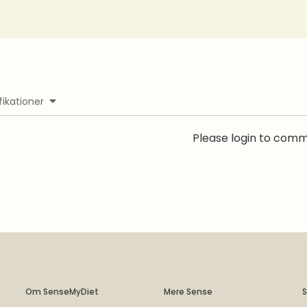
fikationer
Please login to com
Om SenseMyDiet
Mere Sense
S