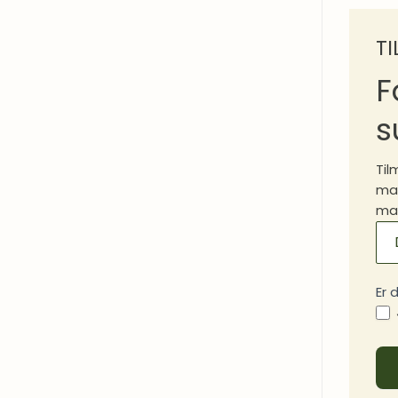
T
F
s
Til
mad
mad
MA
SI
Er 