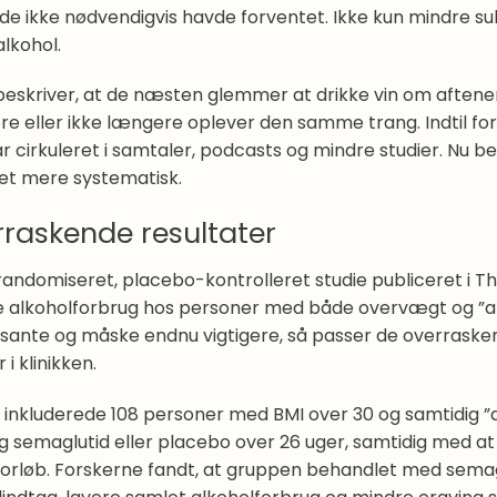
 de ikke nødvendigvis havde forventet. Ikke kun mindre s
 alkohol.
beskriver, at de næsten glemmer at drikke vin om aftenen
ere eller ikke længere oplever den samme trang. Indtil f
r cirkuleret i samtaler, podcasts og mindre studier. Nu b
t mere systematisk.
raskende resultater
 randomiseret, placebo-kontrolleret studie publiceret i 
e alkoholforbrug hos personer med både overvægt og ”alc
ssante og måske endnu vigtigere, så passer de overrask
 i klinikken.
t inkluderede 108 personer med BMI over 30 og samtidig ”a
ig semaglutid eller placebo over 26 uger, samtidig med 
forløb. Forskerne fandt, at gruppen behandlet med sema