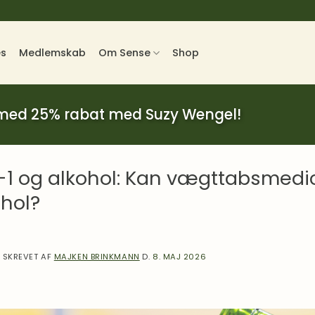
es
Medlemskab
Om Sense
Shop
 med 25% rabat med Suzy Wengel!
1 og alkohol: Kan vægttabsmedici
ohol?
SKREVET AF
MAJKEN BRINKMANN
D.
8. MAJ 2026