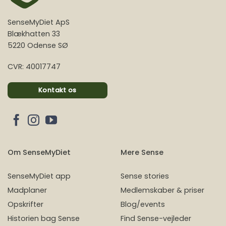
SenseMyDiet ApS
Blækhatten 33
5220 Odense SØ
CVR: 40017747
Kontakt os
Om SenseMyDiet
Mere Sense
SenseMyDiet app
Sense stories
Madplaner
Medlemskaber & priser
Opskrifter
Blog/events
Historien bag Sense
Find Sense-vejleder