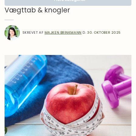
Lægens hjørne
Vægttab & knogler
Motivation
Om Mad
SKREVET AF
MAJKEN BRINKMANN
D.
30. OKTOBER 2025
Inspiration
Madlavning
Overgangsalder
Proteiner i praksis
Sense gennem 10 år
Sense Stories
Spørgeforum
Sundhed
Vægttab
Vægttabsmedicin