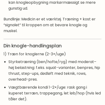
kan knogleopbygning markørmæssigt se mere
gunstig ud.
Bundlinje: Medicin er et værktøj. Træning + kost er
“signalet” til kroppen om at bevare knogle og
muskel.
Din knogle-handlingsplan
1) Træn for knoglerne (2-3×/uge)
Styrketræning (ben/hofte/ryg) med moderat–
høj belastning: f.eks. squat-varianter, benpres, hip
thrust, step-ups, dødløft med teknik, rows,
overhead-pres.
Vægtbærende kondi 1–2×/uge: rask gang i
kuperet terræn, trappegang, let løb/hop (hvis led
tåler det).