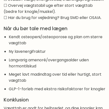
☐ Overvej vægtstabil uge efter stort vægttab
(bedre for knogle/muskel).
☐ Har du brug for vejledning? Brug SMD eller OSAIA.
Når du bør tale med lægen
Kendt osteopeni/osteoporose og plan om større
vægttab
Ny lavenergifraktur
Langvarig amenoré/overgangsalder uden
hormontilskud
Meget lavt madindtag over tid eller hurtigt, stort
vægttab
GLP-1-forløb med ekstra risikofaktorer for knogler
Konklusion
Vægttab er godt for helbredet, og dine knogler kan