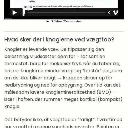
Hvad sker der i knoglerne ved vægttab?
Knogler er levende væv. De tilpasser sig den
belastning, vi udsætter dem for – lidt som en
termostat, bare for mekanisk tryk. Når du taber dig,
bærer knoglerne mindre vægt og “forstår” det, som
om de ikke bliver brugt → kroppen skruer op for
nedbrydning og ned for opbygning. Over tid kan det
måles som lavere knoglemineraltæthed (BMD) –
især i hoften, der rummer meget kortikal (kompakt)
knogle.
Det betyder ikke, at vægttab er “farligt”. Tværtimod
har vægttab mange sundhedsgevinster. Pointen er