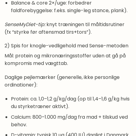
Balance & core 2×/uge: forbedrer
faldforebyggelse: f.eks. single-leg stance, plank).
SenseMyDiet-tip:
knyt træningen til måltidsrutiner
(fx “styrke før aftensmad tirs+tors”).
2) Spis for knogle-vedligehold med Sense-metoden
Mål: protein og mikronæringsstoffer uden at gå på
kompromis med vægttab.
Daglige pejlemærker (generelle, ikke personlige
ordinationer):
Protein: ca. 1,0–1,2 g/kg/dag (op til 1,4–1,6 g/kg hvis
du styrketræner aktivt).
Calcium: 800–1.000 mg/dag fra mad + tilskud ved
behov.
D-vitamin: typisk 10 µg (400 IU) dagligt i Danmark