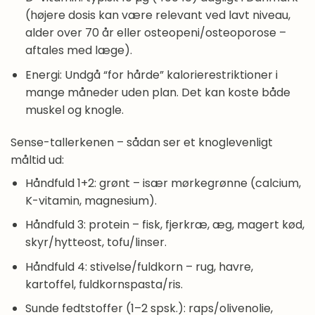
(højere dosis kan være relevant ved lavt niveau,
alder over 70 år eller osteopeni/osteoporose –
aftales med læge).
Energi: Undgå “for hårde” kalorierestriktioner i
mange måneder uden plan. Det kan koste både
muskel og knogle.
Sense-tallerkenen – sådan ser et knoglevenligt
måltid ud:
Håndfuld 1+2: grønt – især mørkegrønne (calcium,
K-vitamin, magnesium).
Håndfuld 3: protein – fisk, fjerkræ, æg, magert kød,
skyr/hytteost, tofu/linser.
Håndfuld 4: stivelse/fuldkorn – rug, havre,
kartoffel, fuldkornspasta/ris.
Sunde fedtstoffer (1–2 spsk.): raps/olivenolie,