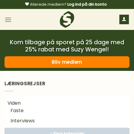
Fortsæt
Allerede medlem?
Log ind på din konto
til
indhold
Kom tilbage på sporet på 25 dage med
25% rabat med Suzy Wengel!
Bliv medlem
LÆRINGSREJSER
Viden
Faste
Interviews
Kosttilskud
Flere kategorier