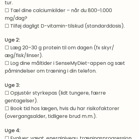
tur.
☐ Tæl dine calciumkilder – når du 800–1.000
mg/dag?
☐ Tilføj dagligt D-vitamin-tilskud (standarddosis).
Uge 2:
☐ Læg 20–30 g protein til om dagen (fx skyr/
æg/fisk/linser).
☐ Log dine måltider i SenseMyDiet-appen og sæt
påmindelser om træning i din telefon.
Uge 3:
☐ Opjustér styrkepas (lidt tungere, færre
gentagelser).
☐ Book tid hos lægen, hvis du har risikofaktorer
(overgangsalder, tidligere brud m.m.).
Uge 4:
☐ Evaluer: vægt, energiniveau, træningsprogression.