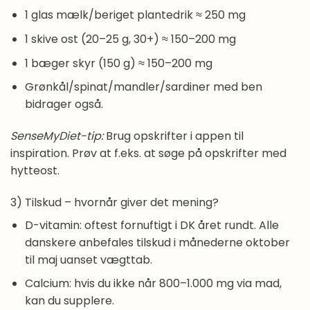
1 glas mælk/beriget plantedrik ≈ 250 mg
1 skive ost (20–25 g, 30+) ≈ 150–200 mg
1 bæger skyr (150 g) ≈ 150–200 mg
Grønkål/spinat/mandler/sardiner med ben
bidrager også.
SenseMyDiet-tip:
Brug opskrifter i appen til
inspiration. Prøv at f.eks. at søge på opskrifter med
hytteost.
3) Tilskud – hvornår giver det mening?
D-vitamin: oftest fornuftigt i DK året rundt. Alle
danskere anbefales tilskud i månederne oktober
til maj uanset vægttab.
Calcium: hvis du ikke når 800–1.000 mg via mad,
kan du supplere.