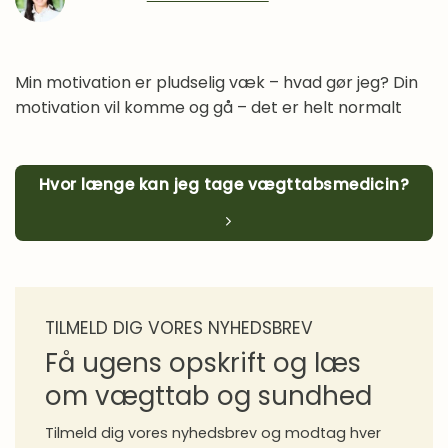
Madlavning
Overgangsalder
Proteiner i praksis
Min motivation er pludselig væk – hvad gør jeg? Din
motivation vil komme og gå – det er helt normalt
Sense gennem 10 år
Sense Stories
Spørgeforum
Hvor længe kan jeg tage vægttabsmedicin?
Sundhed
Vægttab
Vægttabsmedicin
Vaner
TILMELD DIG VORES NYHEDSBREV
Få ugens opskrift og læs
om vægttab og sundhed
Tilmeld dig vores nyhedsbrev og modtag hver