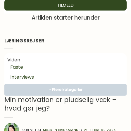
Artiklen starter herunder
LÆRINGSREJSER
Viden
Faste
Interviews
Kosttilskud
Flere kategorier
Lægens hjørne
Min motivation er pludselig væk –
hvad gør jeg?
Motivation
Om Mad
Inspiration
SKREVET AF
MAJKEN BRINKMANN
D.
20. FEBRUAR 2024