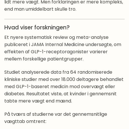
lidt mere vægt. Men forklaringen er mere kompleks,
end man umiddelbart skulle tro.
Hvordan får jeg råd til vægttabsmedicin?
Hvilke tilskudsregler findes der til
Hvad viser forskningen?
vægttabsmedicin?
Et nyere systematisk review og meta-analyse
publiceret i JAMA Internal Medicine undersøgte, om
Hvor meget kan jeg forvente at tabe mig på
effekten af GLP-1-receptoragonister varierer
vægttabsmedicin?
mellem forskellige patientgrupper.
Er jeg berettiget til at få vægttabsmedicin?
Studiet analyserede data fra 64 randomiserede
kliniske studier med over 18.000 deltagere behandlet
Hvordan får jeg vægttabsmedicin?
med GLP-1-baseret medicin mod overvægt eller
diabetes. Resultatet viste, at kvinder i gennemsnit
Jeg er bange for at starte op på vægttabsmedicin
tabte mere vægt end mænd.
– hvad gør jeg?
På tværs af studierne var det gennemsnitlige
Jeg er lige startet på vægttabsmedicin – hvad skal
vægttab omtrent:
jeg vide?