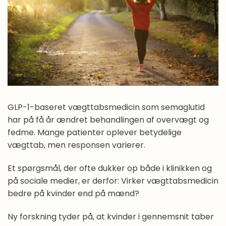
Hvilke former for vægttabsmedicin findes der?
Hvad er Victoza?
Hvad er Saxenda?
Hvad er Ozempic?
GLP-1-baseret vægttabsmedicin som semaglutid
Hvad er Wegovy?
har på få år ændret behandlingen af overvægt og
Hvad er Mounjaro?
fedme. Mange patienter oplever betydelige
vægttab, men responsen varierer.
Er der ny vægttabsmedicin på vej?
Et spørgsmål, der ofte dukker op både i klinikken og
Hvad er fordelene ved vægttabsmedicin?
på sociale medier, er derfor: Virker vægttabsmedicin
bedre på kvinder end på mænd?
Hvad er ulemperne ved vægttabsmedicin?
Ny forskning tyder på, at kvinder i gennemsnit taber
Hvad koster vægttabsmedicin?