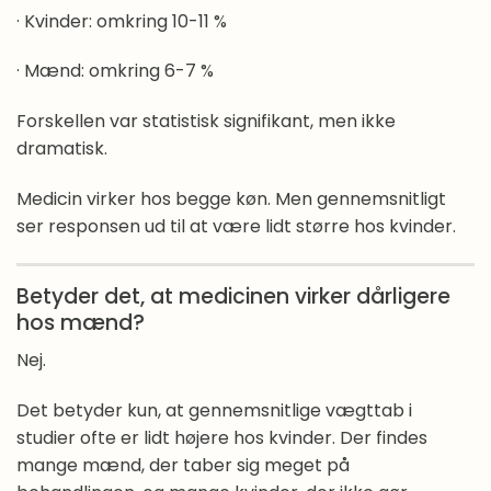
· Kvinder: omkring 10-11 %
Jeg har været i gang med vægttabsmedicin i
nogle uger – hvad kan jeg arbejde med?
· Mænd: omkring 6-7 %
Jeg overvejer at stoppe med vægttabsmedicin –
Forskellen var statistisk signifikant, men ikke
hvad skal jeg vide?
dramatisk.
Hvordan køber jeg vægttabsmedicin?
Medicin virker hos begge køn. Men gennemsnitligt
ser responsen ud til at være lidt større hos kvinder.
Hvordan stikker jeg mig selv med
vægttabsmedicin?
Betyder det, at medicinen virker dårligere
Hvordan køber og håndterer jeg nåle?
hos mænd?
Nej.
Hvordan opbevarer jeg vægttabsmedicin?
Det betyder kun, at gennemsnitlige vægttab i
Hvordan flytter jeg min stikkedag?
studier ofte er lidt højere hos kvinder. Der findes
Hvilke bivirkninger kan jeg forvente at få på
mange mænd, der taber sig meget på