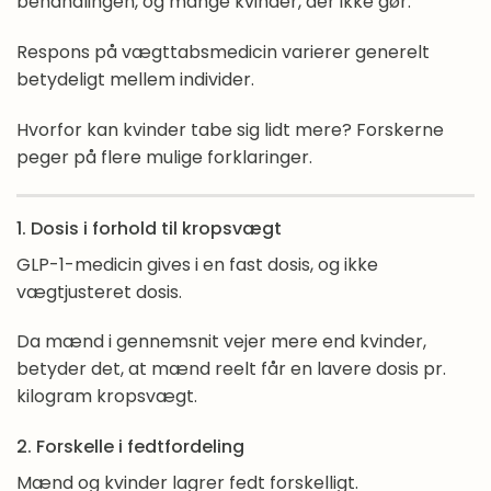
vægttabsmedicin?
behandlingen, og mange kvinder, der ikke gør.
Respons på vægttabsmedicin varierer generelt
Hvad kan jeg selv gøre for at afhjælpe bivirkninger
betydeligt mellem individer.
fra vægttabsmedicin?
Hvorfor kan kvinder tabe sig lidt mere? Forskerne
Hvad gør jeg, hvis jeg ikke taber mig på
peger på flere mulige forklaringer.
vægttabsmedicin?
Hvordan får jeg mest ud af min vægttabsmedicin?
1. Dosis i forhold til kropsvægt
Derfor kan vægttabsmedicin ikke stå alene
GLP-1-medicin gives i en fast dosis, og ikke
vægtjusteret dosis.
Hvordan bliver jeg helt fortrolig med Sense-
principperne?
Da mænd i gennemsnit vejer mere end kvinder,
betyder det, at mænd reelt får en lavere dosis pr.
Virker Sense som supplement til vægttabsmedicin
kilogram kropsvægt.
?
2. Forskelle i fedtfordeling
Hvad gør jeg, hvis jeg kommer til at spise forkert?
Mænd og kvinder lagrer fedt forskelligt.