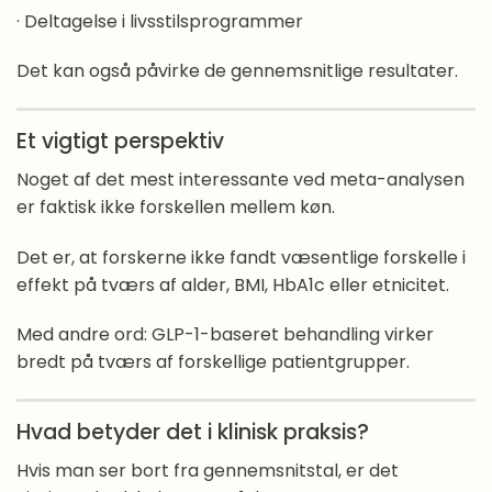
· Deltagelse i livsstilsprogrammer
Find din egen vej
Det kan også påvirke de gennemsnitlige resultater.
Vægtvedligeholdelse med medicin
Øvelse: Lær din sult at kende
Et vigtigt perspektiv
Noget af det mest interessante ved meta-analysen
Højtider, buffeter, restaurantbesøg, ferier m.m.,
er faktisk ikke forskellen mellem køn.
efter du er stoppet på vægttabsmedicin
Det er, at forskerne ikke fandt væsentlige forskelle i
effekt på tværs af alder, BMI, HbA1c eller etnicitet.
Med andre ord: GLP-1-baseret behandling virker
bredt på tværs af forskellige patientgrupper.
Hvad betyder det i klinisk praksis?
Hvis man ser bort fra gennemsnitstal, er det