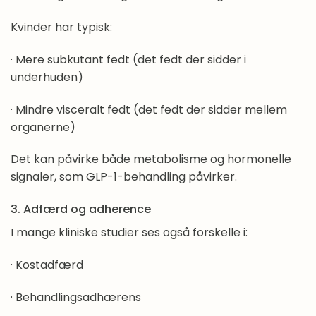
Hvordan kan jeg arbejde med kost- og
Kvinder har typisk:
motionsvaner?
· Mere subkutant fedt (det fedt der sidder i
Hjælp, jeg har taget på – hvad gør jeg?
underhuden)
Min motivation er pludselig væk – hvad gør jeg?
· Mindre visceralt fedt (det fedt der sidder mellem
organerne)
Hvor længe kan jeg tage vægttabsmedicin?
Det kan påvirke både metabolisme og hormonelle
Højtider, buffeter, restaurantbesøg, ferier m.m.,
signaler, som GLP-1-behandling påvirker.
mens du er på vægttabsmedicin
3. Adfærd og adherence
Hvordan får jeg motion og aktivitet ind i mit liv?
I mange kliniske studier ses også forskelle i:
Hvornår og hvordan skal jeg stoppe med at tage
· Kostadfærd
vægttabsmedicin?
· Behandlingsadhærens
Slut med vægttabsmedicin – hvad så nu?